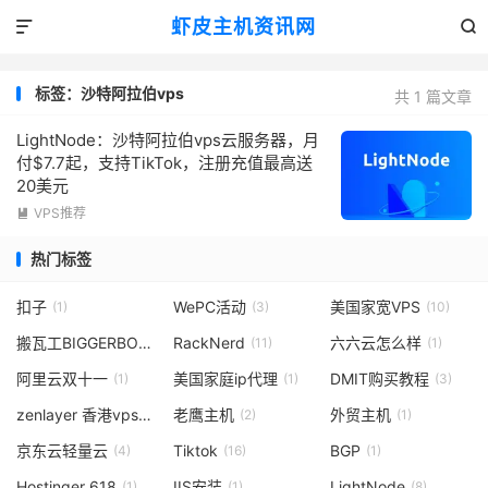
虾皮主机资讯网


标签：沙特阿拉伯vps
共 1 篇文章
LightNode：沙特阿拉伯vps云服务器，月
付$7.7起，支持TikTok，注册充值最高送
20美元
VPS推荐

热门标签
扣子
WePC活动
美国家宽VPS
(1)
(3)
(10)
搬瓦工BIGGERBOX
RackNerd
六六云怎么样
(1)
(11)
(1)
阿里云双十一
美国家庭ip代理
DMIT购买教程
(1)
(1)
(3)
zenlayer 香港vps
老鹰主机
外贸主机
(1)
(2)
(1)
京东云轻量云
Tiktok
BGP
(4)
(16)
(1)
Hostinger 618
IIS安装
LightNode
(1)
(1)
(8)