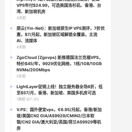
VPS年付$24.99，可选美国洛杉矶、香港、台
湾、新加坡机房
3天前
荫云(Yin-Net)：新加坡原生IP VPS测评，7折优
惠，$7/月起，新加坡区域解锁全覆盖，主流
AI、流媒体
4天前
ZgoCloud (Zgovps) 新推德国法兰克福VPS，
特价$45/年，9929优化网络，1核/1GB/10GB
NVMe/200Mbps
5天前
LightLayer促销上线！独立服务器全场8折，低
至$57/月，香港、新加坡、美国多机房可选
1周前 (07-31)
V.PS：国外便宜vps，€6.95/月起，香港/新加
坡/美国CN2 GIA/AS9929/CMIN2/日本软
银/CN2 GIA/澳大利亚/英国/荷兰AS9929等机
房