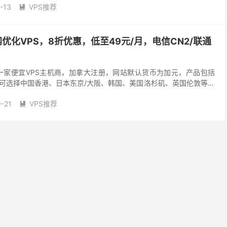
-13
VPS推荐

网优化VPS，8折优惠，低至49元/月，电信CN2/联通
立的一家便宜VPS主机商，加拿大注册，网站默认货币为加元，产品包括
，可选择中国香港、日本东京/大阪、韩国、美国洛杉矶、英国伦敦等数
A、CUIIVIP/AS9929...
-21
VPS推荐
