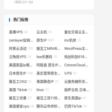
1周前 (07-29)
热门标签
直播VPS
云主机
量化交易云主机服务
(4)
(1)
(1)
zenlayer促销
原生IP
mc机房
(1)
(60)
(1)
阿里云活动
搬瓦工MINIBOX邀请码
WordPress主机
(15)
(1)
(1)
立陶宛VPS
lisa优惠码
恒创科技618活动
(1)
(1)
(2)
美国家庭ip哪里有
阿联酋 原生IP
CstoneCloud活动
(1)
(1)
(2)
日本原生IP
真实宽带原生云服务器
V.PS
(16)
(1)
(1)
搬瓦工CN2
美国静态IP
云服务器秒杀
(1)
(1)
(2)
美国 Tiktok
linux
丽萨主机 日本vps
(1)
(1)
(1)
搬瓦工优惠
搬瓦工双11优惠
原生英国ip
(7)
(1)
(1)
美国便宜vps
腾讯云年终秒杀
巴西TikTok
(2)
(1)
(1)