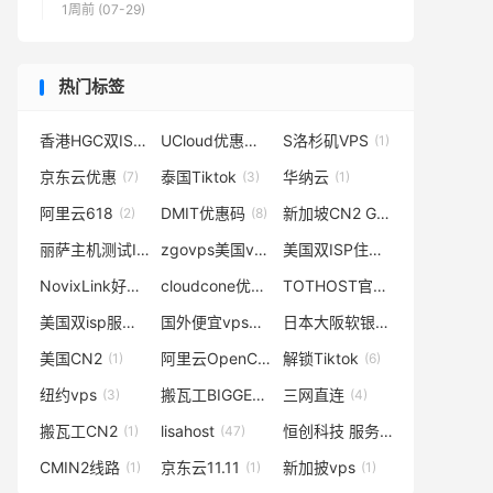
1周前 (07-29)
热门标签
香港HGC双ISP
UCloud优惠码
S洛杉矶VPS
(14)
(1)
(1)
京东云优惠
泰国Tiktok
华纳云
(7)
(3)
(1)
阿里云618
DMIT优惠码
新加坡CN2 GIA
(2)
(8)
(1)
丽萨主机测试IP
zgovps美国vps
美国双ISP住宅VPS
(1)
(2)
(1)
NovixLink好用吗
cloudcone优惠码
TOTHOST官网
(1)
(3)
(1)
美国双isp服务器
国外便宜vps
日本大阪软银机房
(4)
(3)
(2)
美国CN2
阿里云OpenClaw
解锁Tiktok
(1)
(2)
(6)
纽约vps
搬瓦工BIGGERBOX邀请码
三网直连
(3)
(1)
(4)
搬瓦工CN2
lisahost
恒创科技 服务器
(1)
(47)
(3)
CMIN2线路
京东云11.11
新加披vps
(1)
(1)
(1)