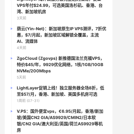
VPS年付$24.99，可选美国洛杉矶、香港、台
湾、新加坡机房
3天前
荫云(Yin-Net)：新加坡原生IP VPS测评，7折优
惠，$7/月起，新加坡区域解锁全覆盖，主流
AI、流媒体
4天前
ZgoCloud (Zgovps) 新推德国法兰克福VPS，
特价$45/年，9929优化网络，1核/1GB/10GB
NVMe/200Mbps
5天前
LightLayer促销上线！独立服务器全场8折，低
至$57/月，香港、新加坡、美国多机房可选
1周前 (07-31)
V.PS：国外便宜vps，€6.95/月起，香港/新加
坡/美国CN2 GIA/AS9929/CMIN2/日本软
银/CN2 GIA/澳大利亚/英国/荷兰AS9929等机
房