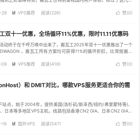
、不同线路的服务器，可以说在国内培养了大量...
-29
VPS推荐
阅读(226)
赞(
0
)


工双十一优惠，全场循环11%优惠，限时11.11优惠码
活动终于在千呼万唤中出来了，搬瓦工2025年双十一优惠推出了一个
ANDWAGON ，搬瓦工所有方案均可获得11%的循环折扣，比常规搬瓦
了4.4%左右，包括中国香港/日本...
-09
VPS推荐
阅读(418)
赞(
0
)


gonHost）和 DMIT对比，哪款VPS服务更适合你的需
下站点，始于2004年，提供美国(洛杉矶/新泽西/纽约/弗里蒙特等)、
日本等多地区VPS主机，线路包括香港CN2 GIA、日本CN2 GIA、
N2 GIA、日本软...
-16
国外VPS
阅读(547)
赞(
0
)

