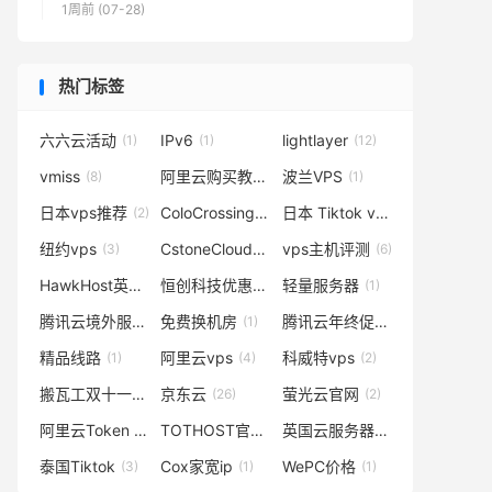
1周前 (07-28)
热门标签
六六云活动
IPv6
lightlayer
(1)
(1)
(12)
vmiss
阿里云购买教程
波兰VPS
(8)
(1)
(1)
日本vps推荐
ColoCrossing优惠
日本 Tiktok vps
(2)
(3)
(1)
纽约vps
CstoneCloud香港CN2
vps主机评测
(3)
(1)
(6)
HawkHost英国伦敦机房
恒创科技优惠
轻量服务器
(1)
(3)
(1)
腾讯云境外服务器
免费换机房
腾讯云年终促销
(2)
(1)
(1)
精品线路
阿里云vps
科威特vps
(1)
(4)
(2)
搬瓦工双十一促销
京东云
萤光云官网
(1)
(26)
(2)
阿里云Token Plan
TOTHOST官网
英国云服务器
(2)
(1)
(1)
泰国Tiktok
Cox家宽ip
WePC价格
(3)
(1)
(1)