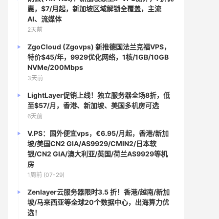
惠，$7/月起，新加坡区域解锁全覆盖，主流
AI、流媒体
2天前
ZgoCloud (Zgovps) 新推德国法兰克福VPS，
特价$45/年，9929优化网络，1核/1GB/10GB
NVMe/200Mbps
3天前
LightLayer促销上线！独立服务器全场8折，低
至$57/月，香港、新加坡、美国多机房可选
6天前
V.PS：国外便宜vps，€6.95/月起，香港/新加
坡/美国CN2 GIA/AS9929/CMIN2/日本软
银/CN2 GIA/澳大利亚/英国/荷兰AS9929等机
房
1周前 (07-29)
Zenlayer云服务器限时3.5 折！香港/越南/新加
坡/马来西亚等全球20个数据中心，出海算力优
选！