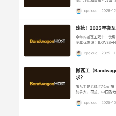
的发展，也有了不同型号
xpcloud
2025-12
速抢！2025年搬瓦
今年的搬瓦工双十一优惠
专属优惠码：ILOVEB
工优惠码的6.58%多优惠
xpcloud
2025-11
搬瓦工（Bandwa
求？
搬瓦工是老牌IT7公司旗
加拿大、荷兰、中国香港、
洛杉矶CN2 GIA、加拿大C
xpcloud
2025-10