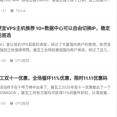
，也是比市面...
-31
Tiktok

宜VPS主机推荐 10+数据中心可以自由切换IP，稳定
站首选
nHost）是以低价VPS起家的商家，经过了大量国内用户的使用，依然坚
独到之处值得称赞。搬瓦工也特别重视国内用户体验，经过了这几年
、不同线路的服务器，可以说在国内培养了大量...
-29
VPS推荐

工双十一优惠，全场循环11%优惠，限时11.11优惠码
活动终于在千呼万唤中出来了，搬瓦工2025年双十一优惠推出了一个
ANDWAGON ，搬瓦工所有方案均可获得11%的循环折扣，比常规搬瓦
了4.4%左右，包括中国香港/日本...
-09
VPS推荐
