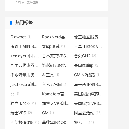
1周前 (07-29)
热门标签
Clawbot
RackNerd黑色星期五
便宜独立服务器
(1)
(1)
(3)
搬瓦工MINIBOX
双isp测试
日本 Tiktok vps
(1)
(1)
(1)
zenlayer 小时付费
日本东京VPS测评
台湾CN2
(2)
(2)
(2)
阿里云优惠券
洛杉矶云服务器
美国家庭ip
(8)
(1)
(3)
不限流量服务器
AI工具
CMIN2线路
(2)
(1)
(1)
justhost.ru测评
六六云官网
马来西亚双ISP家宽
(1)
(1)
(2)
ssl
Kamatera官网
美国家庭静态ip哪里有
(1)
(1)
(1)
独立服务器
加拿大VPS测评
美国家宽 VPS
(1)
(2)
(25)
瑞士VPS
CM
阿里云活动
(2)
(1)
(15)
西部数码618
菲律宾服务器
搬瓦工
(1)
(1)
(14)