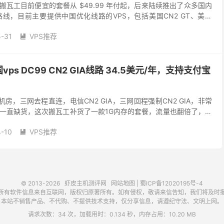
搬瓦工目前便宜的套餐从 $49.99 年付起，后来陆续推出了众多国内
线，目前主要提供中国优化线路的VPS，包括美国CN2 GT、美国
A、日本CN2 GIA、日本软...
-31
VPS推荐

s DC99 CN2 GIA线路 34.5美元/年，支持支付宝
机房，三网去程直连，电信CN2 GIA，三网回程强制CN2 GIA，非常
一直缺货，这次搬瓦工补货了一款1G内存的套餐，流量也翻倍了，性
ypal。 搬瓦工作为老牌的VPS...
-10
VPS推荐

© 2013-2026
虾皮主机测评网
网站地图
|
蜀ICP备12020195号-4
所有软件信息来自互联网，版权归原著所有。如有侵权，敬请来信告知，我们将及时
本站不销售产品、不代购、不提供技术支持，仅分享信息，请遵纪守法、文明上网。
请求次数：34 次，加载用时：0.134 秒，内存占用：10.20 MB