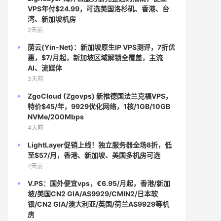
VPS年付$24.99，可选美国洛杉矶、香港、台
湾、新加坡机房
2天前
荫云(Yin-Net)：新加坡原生IP VPS测评，7折优
惠，$7/月起，新加坡区域解锁全覆盖，主流
AI、流媒体
3天前
ZgoCloud (Zgovps) 新推德国法兰克福VPS，
特价$45/年，9929优化网络，1核/1GB/10GB
NVMe/200Mbps
4天前
LightLayer促销上线！独立服务器全场8折，低
至$57/月，香港、新加坡、美国多机房可选
7天前
V.PS：国外便宜vps，€6.95/月起，香港/新加
坡/美国CN2 GIA/AS9929/CMIN2/日本软
银/CN2 GIA/澳大利亚/英国/荷兰AS9929等机
房