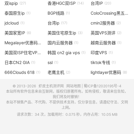
双ispip
香港HGC双ISP
台湾IP
(27)
(14)
(20)
泰国原生ip
BGP线路
ColoCrossing黑五
(1)
(1)
(1)
jdcloud
台湾ip
cmin2服务器
(1)
(17)
(2)
美国家宽IP
美国住宅原生ip
英国VPS测评
(6)
(3)
(2)
Megalayer优惠码
国内云服务器
越南云服务器
(3)
(1)
(1)
美国双ISP住宅VPS
韩国 cn2 gia vps
印度VPS
(1)
(1)
(1)
日本CN2 GIA
ssl
tiktok专线
(1)
(1)
(1)
666Clouds 618
老鹰主机
lightlayer优惠码
(1)
(2)
(8)
© 2013-2026
虾皮主机测评网
网站地图
|
蜀ICP备12020195号-4
本站所有软件信息来自互联网，版权归原著所有。如有侵权，敬请来信告知，
我们将及时撤销！
本站不销售产品、不代购、不提供技术支持，仅分享信息，请遵纪守法、文明
上网。
请求次数：34 次，加载用时：0.075 秒，内存占用：10.05 MB