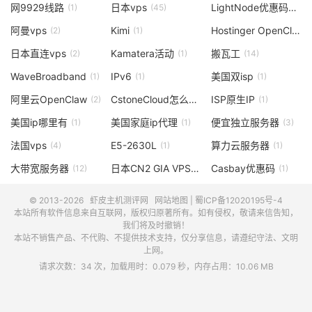
网9929线路
日本vps
LightNode优惠码
(1)
(45)
(2)
阿曼vps
Kimi
Hostinger OpenClaw
(2)
(1)
(
日本直连vps
Kamatera活动
搬瓦工
(2)
(1)
(14)
WaveBroadband
IPv6
美国双isp
(1)
(1)
(1)
阿里云OpenClaw
CstoneCloud怎么样
ISP原生IP
(2)
(3)
(1)
美国ip哪里有
美国家庭ip代理
便宜独立服务器
(1)
(1)
(3)
法国vps
E5-2630L
算力云服务器
(4)
(1)
(1)
大带宽服务器
日本CN2 GIA VPS
Casbay优惠码
(12)
(1)
(1)
© 2013-2026
虾皮主机测评网
网站地图
|
蜀ICP备12020195号-4
本站所有软件信息来自互联网，版权归原著所有。如有侵权，敬请来信告知，
我们将及时撤销！
本站不销售产品、不代购、不提供技术支持，仅分享信息，请遵纪守法、文明
上网。
请求次数：34 次，加载用时：0.079 秒，内存占用：10.06 MB