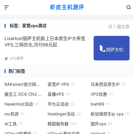
虾皮主机测评


标签：家宽vps测试
共 1 篇文章
LisaHost丽萨主机新上日本原生IP大带宽
VPS,三网优化,月付68元起
VPS推荐

热门标签
RAKsmart官方网站
家宽IP VPS
马来西亚原生IP
(1)
(1)
(3)
搬瓦工 DC6 CN2 GIA-E
直播VPS
VPS优惠
(6)
(4)
(1)
HawkHost活动
华为云活动
bwh89
(2)
(1)
(1)
mc机房
Hostinger活动
新加坡原生ip vps
(1)
(2)
(2)
AI工具
韩国服务器
国外vps
(1)
(10)
(5)
UCloud优惠码
UCloud 量化交易云主机
jdcloud
(1)
(1)
(1)