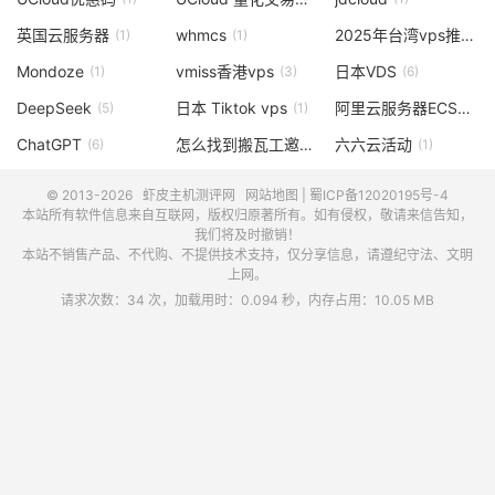
英国云服务器
whmcs
2025年台湾vps推荐、便宜台湾vps、台湾原生IP/台湾双ISPIP/台湾IP
(1)
(1)
Mondoze
vmiss香港vps
日本VDS
(1)
(3)
(6)
DeepSeek
日本 Tiktok vps
阿里云服务器ECS
(5)
(1)
(3)
ChatGPT
怎么找到搬瓦工邀请码
六六云活动
(6)
(1)
(1)
© 2013-2026
虾皮主机测评网
网站地图
|
蜀ICP备12020195号-4
本站所有软件信息来自互联网，版权归原著所有。如有侵权，敬请来信告知，
我们将及时撤销！
本站不销售产品、不代购、不提供技术支持，仅分享信息，请遵纪守法、文明
上网。
请求次数：34 次，加载用时：0.094 秒，内存占用：10.05 MB