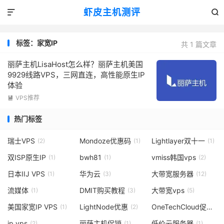
虾皮主机测评


标签：家宽IP
共 1 篇文章
丽萨主机LisaHost怎么样？丽萨主机美国
9929线路VPS，三网直连，高性能原生IP
体验
VPS推荐

热门标签
瑞士VPS
Mondoze优惠码
Lightlayer双十一
(2)
(1)
(1)
双ISP原生IP
bwh81
vmiss韩国vps
(1)
(1)
(2)
日本IIJ VPS
华为云
大带宽服务器
(1)
(3)
(12)
流媒体
DMIT购买教程
大带宽vps
(1)
(3)
(5)
美国家宽IP VPS
LightNode优惠
OneTechCloud促销
(1)
(2)
(1)
ip vps
丽萨主机促销
低价云服务器
(2)
(1)
(1)