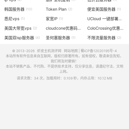
韩国服务器
Token Plan
便宜美国服务器
(10)
(2)
(1)
悉尼vps
家宽IP
UCloud 一键部署OpenClaw
(1)
(1)
美国大带宽vps
cloudcone优惠码
ColoCrossing优惠码
(2)
(3)
(2
美国双isp服务器
圣何塞服务器
不限流量服务器
(4)
(1)
(2)
© 2013-2026
虾皮主机测评网
网站地图
|
蜀ICP备12020195号-4
本站所有软件信息来自互联网，版权归原著所有。如有侵权，敬请来信告知，
我们将及时撤销！
本站不销售产品、不代购、不提供技术支持，仅分享信息，请遵纪守法、文明
上网。
请求次数：34 次，加载用时：0.109 秒，内存占用：10.12 MB