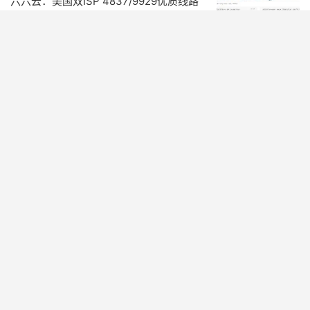
六六云：美国双ISP 4837/9929优质线路
VPS,原生IP支持tiktok和chatgpt,1TB流量
@1G带宽
VPS推荐

热门标签
越南原生IP
日本软银 IIJ
英国住宅vps
(5)
(1)
(1)
京东云活动
DMIT优惠码
HostKVM 美国vps
(8)
(8)
(1)
豆包
阿里云促销
NovixLink功能演示
(1)
(9)
(1)
韩国站群服务器
洛杉矶服务器
日本ISP原生 VPS
(10)
(9)
(1)
腾讯云双十一
美国洛杉矶vps
TOTHOST
(1)
(1)
(4)
韩国vps
LightNode
阿里云活动
(10)
(8)
(15)
Yin-Net
美国家庭宽带vps
泰国服务器
(6)
(1)
(1)
NovixLink好用吗
美国原生IP
AMD Ryzen
(1)
(22)
(1)
HawkHost英国伦敦机房
SSL证书部署
OpenClaw
(1)
(1)
(10)