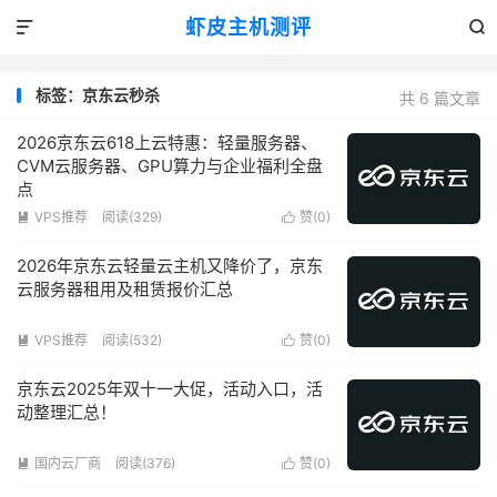
虾皮主机测评


标签：京东云秒杀
共 6 篇文章
2026京东云618上云特惠：轻量服务器、
CVM云服务器、GPU算力与企业福利全盘
点
VPS推荐
阅读(329)
赞(
0
)


2026年京东云轻量云主机又降价了，京东
云服务器租用及租赁报价汇总
VPS推荐
阅读(532)
赞(
0
)


京东云2025年双十一大促，活动入口，活
动整理汇总！
国内云厂商
阅读(376)
赞(
0
)

