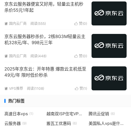
京东云服务器便宜又好用，轻量云主机秒
杀价55元1年起
国内云厂商
阅读(555)
赞(
0
)


京东云服务器秒杀价，2核8G3M轻量云主
机328元/年、998元三年
国内云厂商
阅读(448)
赞(
0
)


2025年京东云：开年特惠 爆款云主机低至
49元/年 限时低价秒杀
VPS推荐
阅读(1108)
赞(
1
)


热门标签
高速日本vps
越南双ISP住宅VPS
腾讯云促销
(1)
(1)
(6)
云服务器
搬瓦工优惠码
美国私人vps是什么
(9)
(6)
(1)