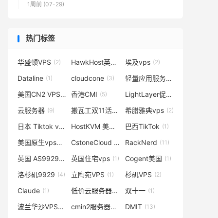
1周前 (07-29)
热门标签
华盛顿VPS
HawkHost英国主机
埃及vps
(2)
(2)
(2)
Dataline
cloudcone
轻量应用服务器
(1)
(3)
(1)
美国CN2 VPS
香港CMI
LightLayer促销
(1)
(5)
(3)
云服务器
搬瓦工双11活动
希腊雅典vps
(9)
(1)
(2)
日本 Tiktok vps
HostKVM 美国vps
巴西TikTok
(1)
(1)
(1)
美国原生vps服务器
CstoneCloud 618
RackNerd
(4)
(1)
(11)
英国 AS9929
英国住宅vps
Cogent美国
(1)
(1)
(1)
洛杉矶9929
立陶宛VPS
杉矶VPS
(4)
(1)
(2)
Claude
低价云服务器
双十一
(1)
(1)
(1)
波兰华沙VPS
cmin2服务器
DMIT
(2)
(2)
(13)