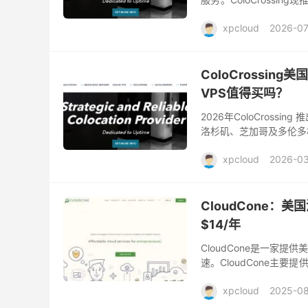
房，折后最低仅$1.97/
xpcloud
2026-07
ColoCrossing
VPS值得买吗？
2026年ColoCros
洛杉矶、芝加哥及多伦多
配置、带宽特性及实际使用
xpcloud
2026-0
CloudCone：美
$14/年
CloudCone是一家
速。CloudCone主要
国VPS主机位于美国洛杉矶
xpcloud
2025-0