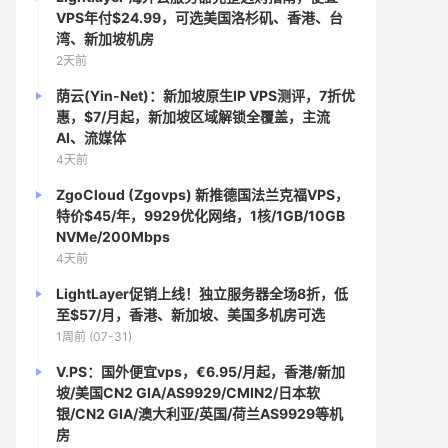
VPS年付$24.99，可选美国洛杉矶、香港、台
湾、新加坡机房
2天前
荫云(Yin-Net)：新加坡原生IP VPS测评，7折优
惠，$7/月起，新加坡区域解锁全覆盖，主流
AI、流媒体
4天前
ZgoCloud (Zgovps) 新推德国法兰克福VPS，
特价$45/年，9929优化网络，1核/1GB/10GB
NVMe/200Mbps
4天前
LightLayer促销上线！独立服务器全场8折，低
至$57/月，香港、新加坡、美国多机房可选
1周前 (07-31)
V.PS：国外便宜vps，€6.95/月起，香港/新加
坡/美国CN2 GIA/AS9929/CMIN2/日本软
银/CN2 GIA/澳大利亚/英国/荷兰AS9929等机
房