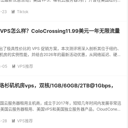
月起，美国布法罗机房独...
-23
Tiktok

美国VPS怎么样？ColoCrossing11.99美元一年无限流量
sing 推出了极具性价比的 VPS 促销方案，本次测评将深入剖析其位于纽约、
机房的实例性能，并结合2026年的最新活动优惠，从网络延迟、硬件
体验等多个维度进行专业评估...
3-05
VPS推荐

国洛杉矶机房vps，双核/1GB/60GB/2TB@1Gbps，
提供美国云服务器租用主机商，成立于2017年，短短几年时间内发展非常迅
提供美国云服务器租用、美国VPS和美国独立服务器产品，CloudCone美
，均采用KVM架构，...
8-28
VPS推荐
