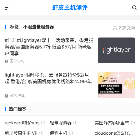
虾皮主机测评


标签：不限流量服务器
共 2 篇文章
#11.11#Lightlayer双十一活动来袭，香港服
务器/美国服务器5.7折 低至$57/月 新老客
户同享
国外VPS

lightlayer限时秒杀：云服务器特价$2/月
起,香港/台湾/美国机房优化线路$24.99/年
VPS推荐

热门标签
racknerd特价vps
轻量服务器
美国静态ip哪里有
(1)
(1)
(1)
新加坡原生IP VP
便宜主机
cloudcone怎么样
(1)
(1)
(3)