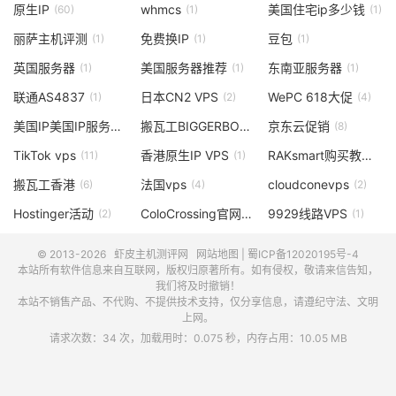
原生IP
whmcs
美国住宅ip多少钱
(60)
(1)
(1)
丽萨主机评测
免费换IP
豆包
(1)
(1)
(1)
英国服务器
美国服务器推荐
东南亚服务器
(1)
(1)
(1)
联通AS4837
日本CN2 VPS
WePC 618大促
(1)
(2)
(4)
美国IP美国IP服务器
搬瓦工BIGGERBOX
京东云促销
(1)
(1)
(8)
TikTok vps
香港原生IP VPS
RAKsmart购买教程
(11)
(1)
(1)
搬瓦工香港
法国vps
cloudconevps
(6)
(4)
(2)
Hostinger活动
ColoCrossing官网
9929线路VPS
(2)
(1)
(1)
© 2013-2026
虾皮主机测评网
网站地图
|
蜀ICP备12020195号-4
本站所有软件信息来自互联网，版权归原著所有。如有侵权，敬请来信告知，
我们将及时撤销！
本站不销售产品、不代购、不提供技术支持，仅分享信息，请遵纪守法、文明
上网。
请求次数：34 次，加载用时：0.075 秒，内存占用：10.05 MB